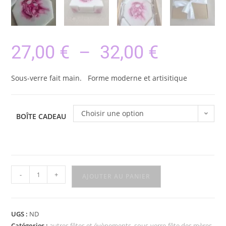
27,00
€
–
32,00
€
Sous-verre fait main. Forme moderne et artisitique
Choisir une option
BOÎTE CADEAU
-
+
AJOUTER AU PANIER
UGS :
ND
Catégories :
autres fêtes et évènements
,
sous-verre-fête des mères