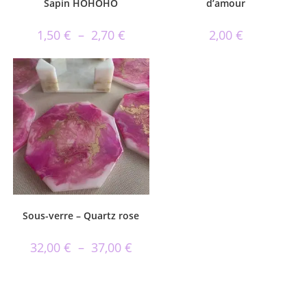
Sapin HOHOHO
d’amour
1,50
€
–
2,70
€
2,00
€
Sous-verre – Quartz rose
32,00
€
–
37,00
€