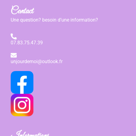
Contact
Une question? besoin d’une information?
07.83.75.47.39
unjourdemoi@outlook.fr