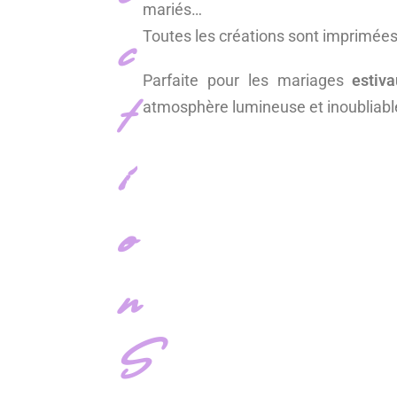
mariés…
c
Toutes les créations sont imprimée
Parfaite pour les mariages
estiva
t
atmosphère lumineuse et inoubliabl
i
o
n
S