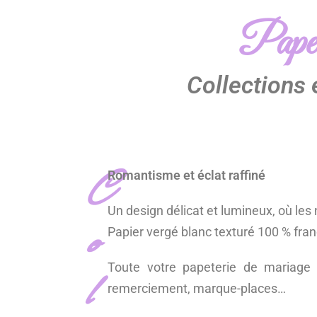
Papet
Collections
C
Romantisme et éclat raffiné
Un design délicat et lumineux, où les
o
Papier vergé blanc texturé 100 % fran
l
Toute votre papeterie de mariage :
remerciement, marque-places…