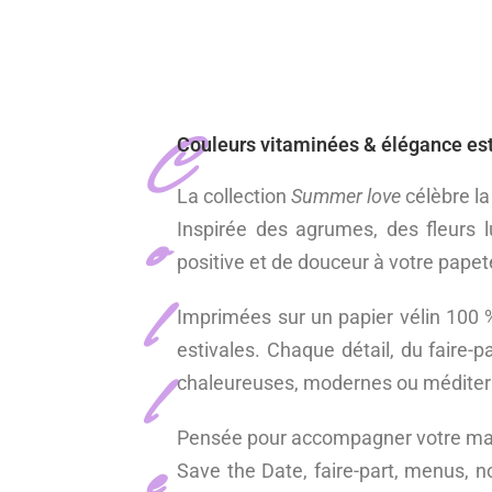
C
Couleurs vitaminées & élégance est
La collection
Summer love
célèbre la 
o
Inspirée des agrumes, des fleurs l
positive et de douceur à votre papet
l
Imprimées sur un papier vélin 100 % 
estivales. Chaque détail, du faire-p
l
chaleureuses, modernes ou médite
Pensée pour accompagner votre mari
e
Save the Date, faire-part, menus, no