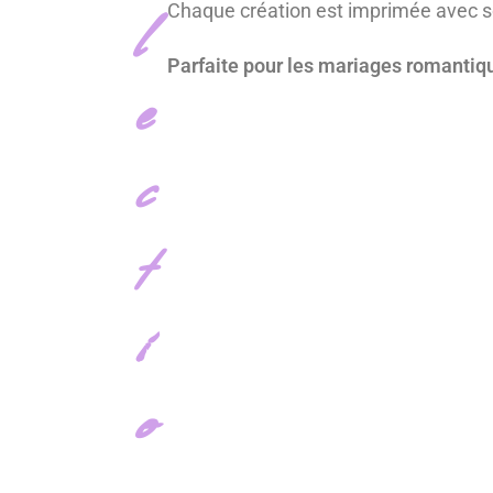
l
Chaque création est imprimée avec so
Parfaite pour les mariages romantiqu
e
c
t
i
o