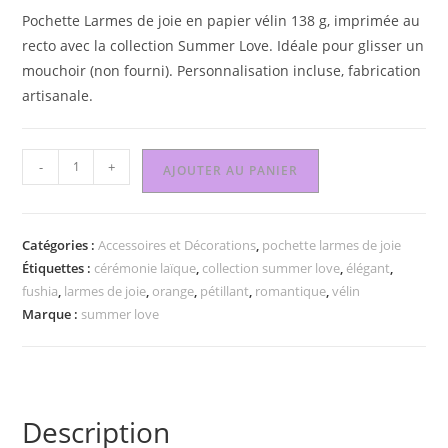
Pochette Larmes de joie en papier vélin 138 g, imprimée au
recto avec la collection Summer Love. Idéale pour glisser un
mouchoir (non fourni). Personnalisation incluse, fabrication
artisanale.
-
+
AJOUTER AU PANIER
Catégories :
Accessoires et Décorations
,
pochette larmes de joie
Étiquettes :
cérémonie laïque
,
collection summer love
,
élégant
,
fushia
,
larmes de joie
,
orange
,
pétillant
,
romantique
,
vélin
Marque :
summer love
Description