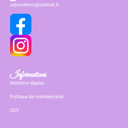
unjourdemoi@outlook.fr
Informations
Mentions légales
Politique de confidentialité
CGV