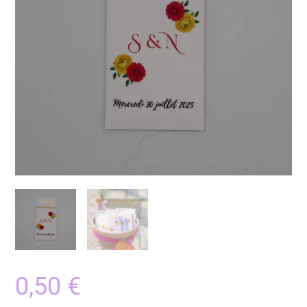
0,50
€