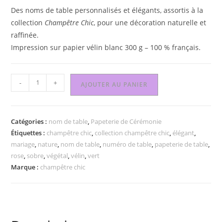
Des noms de table personnalisés et élégants, assortis à la
collection
Champêtre Chic
, pour une décoration naturelle et
raffinée.
Impression sur papier vélin blanc 300 g – 100 % français.
-
+
AJOUTER AU PANIER
Catégories :
nom de table
,
Papeterie de Cérémonie
Étiquettes :
champêtre chic
,
collection champêtre chic
,
élégant
,
mariage
,
nature
,
nom de table
,
numéro de table
,
papeterie de table
,
rose
,
sobre
,
végétal
,
vélin
,
vert
Marque :
champêtre chic