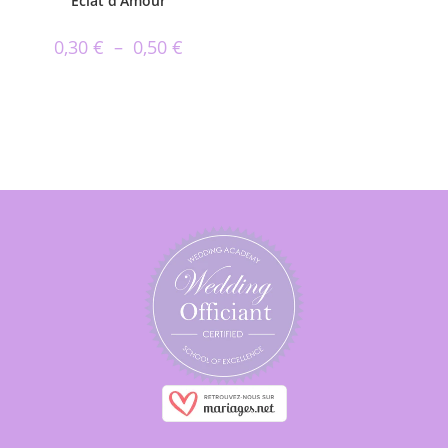
Éclat d’Amour
0,30
€
–
0,50
€