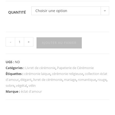
Choisir une option
QUANTITÉ
-
+
AJOUTER AU PANIER
UGS :
ND
Catégories :
Livret de cérémonie
,
Papeterie de Cérémonie
Étiquettes :
cérémonie laïque
,
cérémonie religieuse
,
collection éclat
d'amour
,
élégant
,
livret de cérémonie
,
mariage
,
romantique
,
rouge
,
sobre
,
végétal
,
vélin
Marque :
éclat d'amour