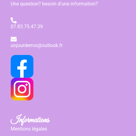
Une question? besoin d’une information?
07.83.75.47.39
unjourdemoi@outlook.fr
Informations
Mentions légales