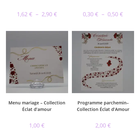
1,62
€
–
2,90
€
0,30
€
–
0,50
€
Menu mariage – Collection
Programme parchemin–
Éclat d’amour
Collection Éclat d’Amour
1,00
€
2,00
€